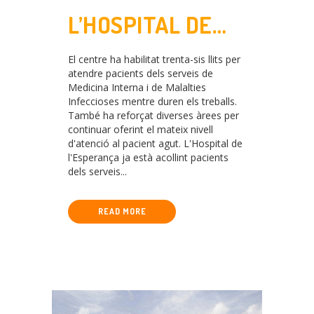
L’HOSPITAL DE
L’ESPERANÇA
El centre ha habilitat trenta-sis llits per
PREPARAT PER
atendre pacients dels serveis de
Medicina Interna i de Malalties
LES OBRES
Infeccioses mentre duren els treballs.
També ha reforçat diverses àrees per
D’AMPLIACIÓ DE
continuar oferint el mateix nivell
d'atenció al pacient agut. L'Hospital de
L’HOSPITAL DEL
l'Esperança ja està acollint pacients
dels serveis...
MAR
READ MORE