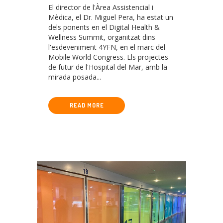
HOSPITAL DEL
El director de l'Àrea Assistencial i
MAR AL MOBILE
Mèdica, el Dr. Miguel Pera, ha estat un
dels ponents en el Digital Health &
WORLD
Wellness Summit, organitzat dins
l'esdeveniment 4YFN, en el marc del
CONGRESS
Mobile World Congress. Els projectes
de futur de l'Hospital del Mar, amb la
mirada posada...
READ MORE