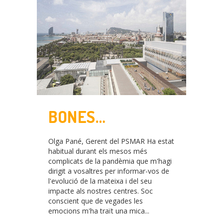
BONES
NOTÍCIES!!!
Olga Pané, Gerent del PSMAR Ha estat
ACONSEGUIT EL
habitual durant els mesos més
complicats de la pandèmia que m'hagi
FINANÇAMENT DE
dirigit a vosaltres per informar-vos de
l'evolució de la mateixa i del seu
LES OBRES
impacte als nostres centres. Soc
conscient que de vegades les
emocions m'ha traït una mica...