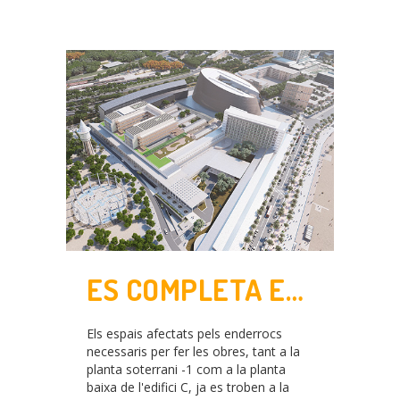
ES COMPLETA EL
TRASLLAT DE LES
Els espais afectats pels enderrocs
INSTAL·LACIONS
necessaris per fer les obres, tant a la
planta soterrani -1 com a la planta
AFECTADES PER
baixa de l'edifici C, ja es troben a la