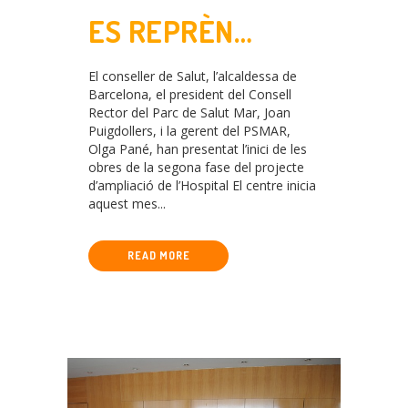
ES REPRÈN
L’AMPLIACIÓ DE
El conseller de Salut, l’alcaldessa de
L’HOSPITAL DEL
Barcelona, el president del Consell
Rector del Parc de Salut Mar, Joan
MAR
Puigdollers, i la gerent del PSMAR,
Olga Pané, han presentat l’inici de les
obres de la segona fase del projecte
d’ampliació de l’Hospital El centre inicia
aquest mes...
READ MORE