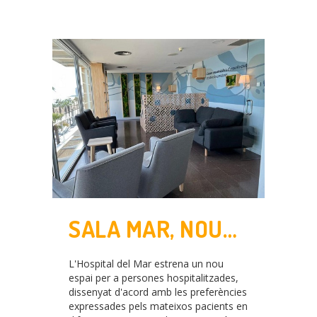
SALA MAR, NOU
CONCEPTE DE
L'Hospital del Mar estrena un nou
SALES D’ESTAR
espai per a persones hospitalitzades,
dissenyat d'acord amb les preferències
PER A PACIENTS
expressades pels mateixos pacients en