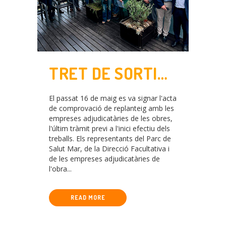
TRET DE SORTIDA
DE L’OBRA
El passat 16 de maig es va signar l'acta
D’AMPLIACIÓ DE
de comprovació de replanteig amb les
empreses adjudicatàries de les obres,
L’HOSPITAL DEL
l'últim tràmit previ a l'inici efectiu dels
treballs. Els representants del Parc de
MAR
Salut Mar, de la Direcció Facultativa i
de les empreses adjudicatàries de
l'obra...
READ MORE