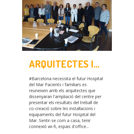
ARQUITECTES I
PACIENTS I
#Barcelona necessita el futur Hospital
FAMILIARS
del Mar Pacients i familiars es
reuneixen amb els arquitectes que
TREBALLEN PER
dissenyaran l'ampliació del centre per
presentar els resultats del treball de
DEFINIR COM HA
co-creació sobre les instal·lacions i
equipaments del futur Hospital del
DE SER EL FUTUR
Mar. Sentir-se com a casa, tenir
connexió wi-fi, espais d'office...