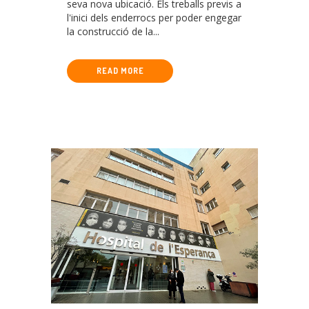
seva nova ubicació. Els treballs previs a
LES OBRES
l'inici dels enderrocs per poder engegar
la construcció de la...
D’AMPLIACIÓ DE
L’HOSPITAL DEL
READ MORE
MAR