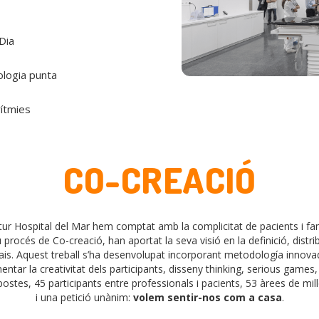
Dia
ologia punta
rítmies
CO-CREACIÓ
utur Hospital del Mar hem comptat amb la complicitat de pacients i fam
u procés de Co-creació, han aportat la seva visió en la definició, distrib
ais. Aquest treball s’ha desenvolupat incorporant metodología innovad
entar la creativitat dels participants, disseny thinking, serious games, 
stes, 45 participants entre professionals i pacients, 53 àrees de mill
i una petició unànim:
volem sentir-nos com a casa
.