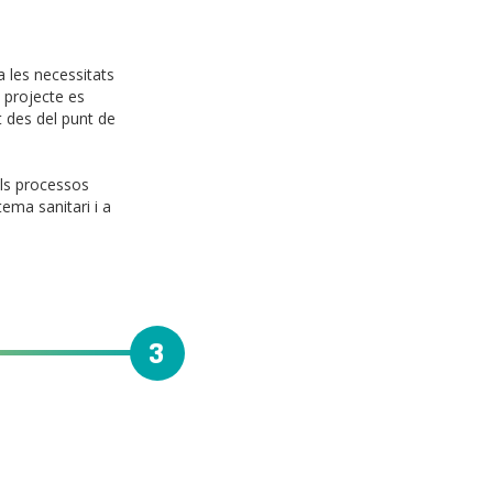
a les necessitats
t projecte es
 des del punt de
els processos
tema sanitari i a
3