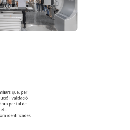
iliars que, per
ució i validació
ora per tal de
etc.
ora identificades