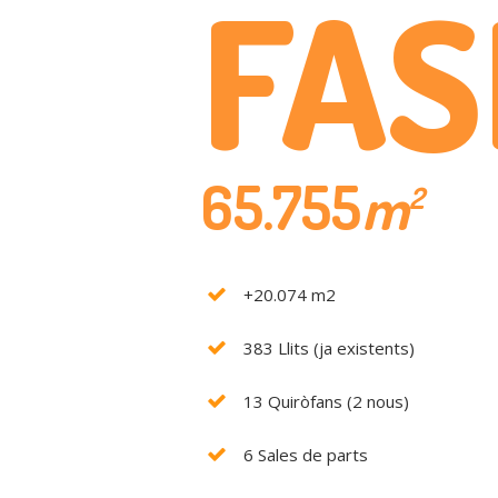
FAS
65.755
m
2
+20.074 m2
383 Llits (ja existents)
13 Quiròfans (2 nous)
6 Sales de parts