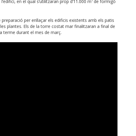
l’edifici, en el qual s’utilitzaran prop d’11.000 m
de formigó
3
 preparació per enllaçar els edificis existents amb els patis
 les plantes. Els de la torre costat mar finalitzaran a final de
 a terme durant el mes de març.